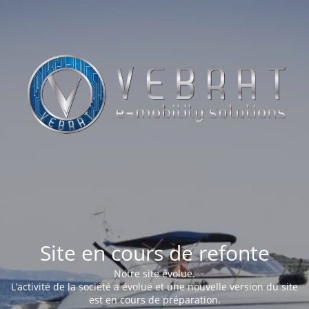
Site en cours de refonte
Notre site évolue.
L’activité de la société a évolué et une nouvelle version du site
est en cours de préparation.