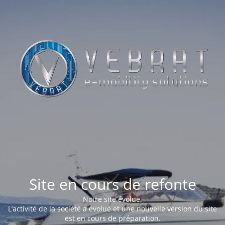
Site en cours de refonte
Notre site évolue.
L’activité de la société a évolué et une nouvelle version du site
est en cours de préparation.