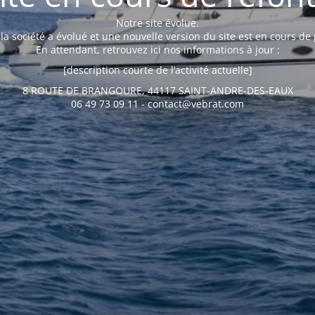
Notre site évolue.
e la société a évolué et une nouvelle version du site est en cours de
En attendant, retrouvez ici nos informations à jour :
[description courte de l’activité actuelle]
8 ROUTE DE BRANGOURE, 44117 SAINT-ANDRE-DES-EAUX
06 49 73 09 11 - contact@vebrat.com