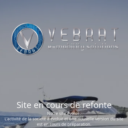
Site en cours de refonte
Notre site évolue.
L’activité de la société a évolué et une nouvelle version du site
est en cours de préparation.