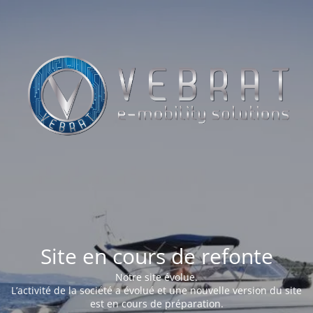
Site en cours de refonte
Notre site évolue.
L’activité de la société a évolué et une nouvelle version du site
est en cours de préparation.