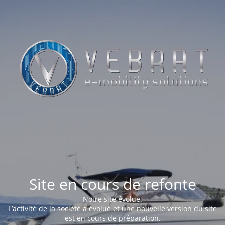
Site en cours de refonte
Notre site évolue.
L’activité de la société a évolué et une nouvelle version du site
est en cours de préparation.