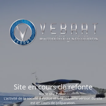
Site en cours de refonte
Notre site évolue.
L’activité de la société a évolué et une nouvelle version du site
est en cours de préparation.