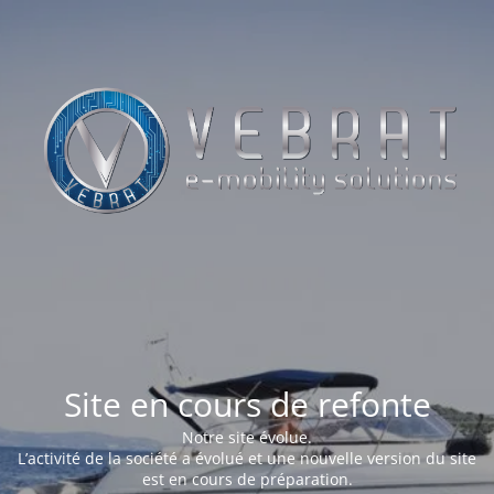
Site en cours de refonte
Notre site évolue.
L’activité de la société a évolué et une nouvelle version du site
est en cours de préparation.